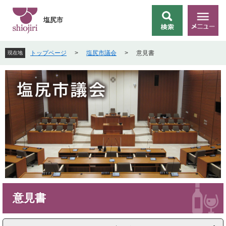
ペ
メ
ー
ニ
塩尻市
検
メ
ジ
ュ
索
ニ
の
ー
ュ
先
を
トップページ
>
塩尻市議会
>
意見書
現在地
ー
頭
飛
で
ば
す
し
。
て
本
文
へ
本
意見書
文