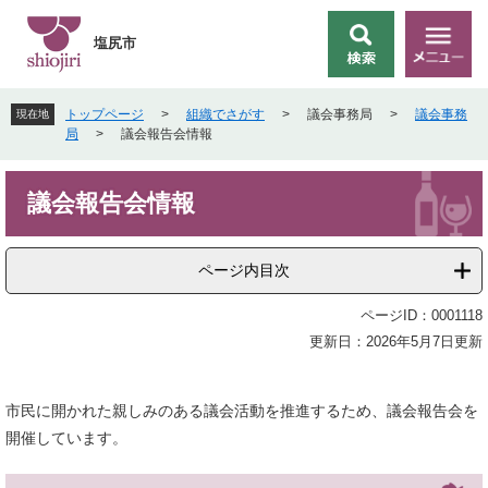
ペ
メ
ー
ニ
塩尻市
検
メ
ジ
ュ
索
ニ
の
ー
ュ
先
を
トップページ
>
組織でさがす
>
議会事務局
>
議会事務
現在地
ー
頭
飛
局
>
議会報告会情報
で
ば
す
し
本
。
て
議会報告会情報
文
本
文
へ
ページ内目次
ページID：0001118
更新日：2026年5月7日更新
市民に開かれた親しみのある議会活動を推進するため、議会報告会を
開催しています。