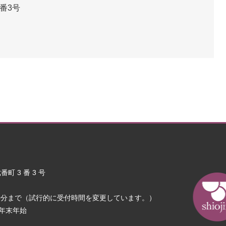
番3号
町 3 番 3 号
30分まで（試行的に受付時間を変更しています。）
年末年始