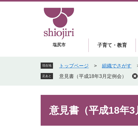
ペ
メ
ー
ニ
ジ
ュ
の
ー
先
を
頭
飛
塩尻市
子育て・教育
で
ば
す
し
。
て
トップページ
>
組織でさがす
現在地
本
意見書（平成18年3月定例会）
足あと
文
へ
本
文
意見書（平成18年