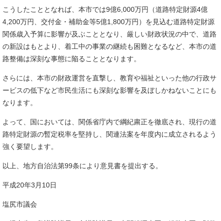
こうしたこととなれば、本市では9億6,000万円（道路特定財源4億
4,200万円、交付金・補助金等5億1,800万円）を見込む道路特定財源
関係歳入予算に影響が及ぶこととなり、厳しい財政状況の中で、道路
の新設はもとより、着工中の事業の継続も困難となるなど、本市の道
路整備は深刻な事態に陥ることとなります。
さらには、本市の財政運営を直撃し、教育や福祉といった他の行政サ
ービスの低下など市民生活にも深刻な影響を及ぼしかねないことにも
なります。
よって、国においては、関係省庁内で綱紀粛正を徹底され、現行の道
路特定財源の暫定税率を堅持し、関連法案を年度内に成立されるよう
強く要望します。
以上、地方自治法第99条により意見書を提出する。
平成20年3月10日
塩尻市議会