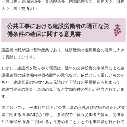
＜提出先＞衆議院議長、参議院議長、内閣総理大臣、総務大臣、財務
大臣、国土交通大臣
公共工事における建設労働者の適正な労
働条件の確保に関する意見書
建設業は我が国の基幹産業であり、経済活動と雇用機会の確保に大き
く貢献しています。
しかし、建設業を取り巻く環境は、近年の公共投資の削減等による建
設投資額の減少傾向や価格競争の激化など、依然として厳しいものが
あり、建設業界の特徴である元請けと下請けの重層構造も相まって、
建設労働者の賃金・単価の低下など労働条件の悪化が懸念されていま
す。
国においては、平成12年11月に公共工事の入札及び契約の適正化の促
進に関する法律の制定に際し、参議院で「建設労働者の賃金、労働条
件の確保が適切に行われるよう努めること」との附帯決議が行われて