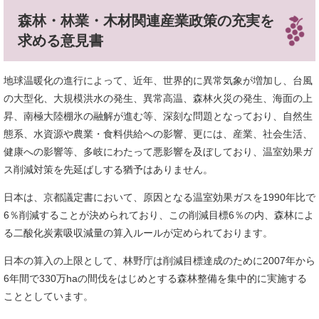
森林・林業・木材関連産業政策の充実を
求める意見書
地球温暖化の進行によって、近年、世界的に異常気象が増加し、台風
の大型化、大規模洪水の発生、異常高温、森林火災の発生、海面の上
昇、南極大陸棚氷の融解が進む等、深刻な問題となっており、自然生
態系、水資源や農業・食料供給への影響、更には、産業、社会生活、
健康への影響等、多岐にわたって悪影響を及ぼしており、温室効果ガ
ス削減対策を先延ばしする猶予はありません。
日本は、京都議定書において、原因となる温室効果ガスを1990年比で
6％削減することが決められており、この削減目標6％の内、森林によ
る二酸化炭素吸収減量の算入ルールが定められております。
日本の算入の上限として、林野庁は削減目標達成のために2007年から
6年間で330万haの間伐をはじめとする森林整備を集中的に実施する
こととしています。