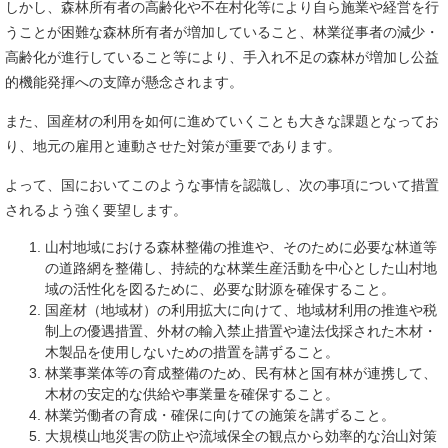
しかし、森林所有者の高齢化や不在村化等により自ら施業や経営を行
うことが困難な森林所有者が増加していること、林業従事者の減少・
高齢化が進行していること等により、手入れ不足の森林が増加し公益
的機能発揮への支障が懸念されます。
また、国産材の利用を如何に進めていくことも大きな課題となってお
り、地元の雇用と連動させた対策が重要であります。
よって、国においてこのような事情を認識し、次の事項について措置
されるよう強く要望します。
山村地域における森林整備の推進や、そのために必要な林道等
の道路網を整備し、持続的な林業生産活動を中心とした山村地
域の活性化を図るために、必要な財源を確保すること。
国産材（地域材）の利用拡大に向けて、地域材利用の推進や税
制上の優遇措置、外材の輸入禁止措置や違法伐採された木材・
木製品を使用しないための措置を講ずること。
林業事業体等の育成整備のため、民有林と国有林が連携して、
木材の安定的な供給や事業量を確保すること。
林業労働者の育成・確保に向けての施策を講ずること。
大規模山地災害の防止や流域保全の観点から効率的な治山対策