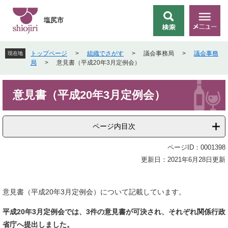
ペ
メ
ー
ニ
塩尻市
検
メ
ジ
ュ
索
ニ
の
ー
ュ
先
を
トップページ
>
組織でさがす
>
議会事務局
>
議会事務
現在地
ー
頭
飛
局
>
意見書（平成20年3月定例会）
で
ば
す
し
本
。
て
意見書（平成20年3月定例会）
文
本
文
へ
ページ内目次
ページID：0001398
更新日：2021年6月28日更新
意見書（平成20年3月定例会）について記載しています。
平成20年3月定例会では、3件の意見書が可決され、それぞれ関係行政
省庁へ提出しました。