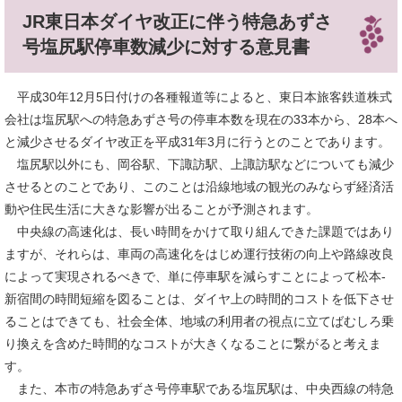
JR東日本ダイヤ改正に伴う特急あずさ
号塩尻駅停車数減少に対する意見書
平成30年12月5日付けの各種報道等によると、東日本旅客鉄道株式
会社は塩尻駅への特急あずさ号の停車本数を現在の33本から、28本へ
と減少させるダイヤ改正を平成31年3月に行うとのことであります。
塩尻駅以外にも、岡谷駅、下諏訪駅、上諏訪駅などについても減少
させるとのことであり、このことは沿線地域の観光のみならず経済活
動や住民生活に大きな影響が出ることが予測されます。
中央線の高速化は、長い時間をかけて取り組んできた課題ではあり
ますが、それらは、車両の高速化をはじめ運行技術の向上や路線改良
によって実現されるべきで、単に停車駅を減らすことによって松本-
新宿間の時間短縮を図ることは、ダイヤ上の時間的コストを低下させ
ることはできても、社会全体、地域の利用者の視点に立てばむしろ乗
り換えを含めた時間的なコストが大きくなることに繋がると考えま
す。
また、本市の特急あずさ号停車駅である塩尻駅は、中央西線の特急