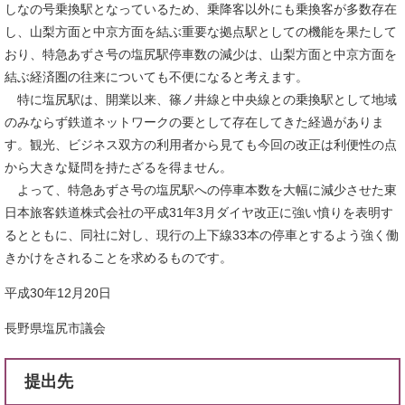
しなの号乗換駅となっているため、乗降客以外にも乗換客が多数存在
し、山梨方面と中京方面を結ぶ重要な拠点駅としての機能を果たして
おり、特急あずさ号の塩尻駅停車数の減少は、山梨方面と中京方面を
結ぶ経済圏の往来についても不便になると考えます。
特に塩尻駅は、開業以来、篠ノ井線と中央線との乗換駅として地域
のみならず鉄道ネットワークの要として存在してきた経過がありま
す。観光、ビジネス双方の利用者から見ても今回の改正は利便性の点
から大きな疑問を持たざるを得ません。
よって、特急あずさ号の塩尻駅への停車本数を大幅に減少させた東
日本旅客鉄道株式会社の平成31年3月ダイヤ改正に強い憤りを表明す
るとともに、同社に対し、現行の上下線33本の停車とするよう強く働
きかけをされることを求めるものです。
平成30年12月20日
長野県塩尻市議会
提出先