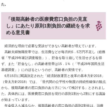
た。
「後期高齢者の医療費窓口負担の見直
し」にあたり原則1割負担の継続をを求
める意見書
経済的な理由で必要な受診ができない高齢者が増えています。
高齢夫婦無職世帯では、生活費などが毎月約5．5万円不足し（総務
省「平成29年家計調査報告」）、貯金を取り崩して生活せざるを得
ず、また「貯金なし」の高齢者世帯は15．1％（「平成28年国民生活
基礎調査」）にのぼるというのが、高齢者の実情です。
6月15日に閣議決定された「経済財政運営と改革の基本方針2018」
（骨太方針2018）では、「世代間の公平性や制度の持続性確保の観点
から、後期高齢者の窓口負担のあり方について検討する」とされまし
た。具体的には、医療費窓口負担を現行の原則1割から2割にする議論
が始まっています。
年金収入も減るなか、後期高齢者の窓口負担の原則2割化は、治療