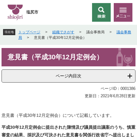
ペ
メ
ー
ニ
塩尻市
検
メ
ジ
ュ
索
ニ
の
ー
ュ
先
を
トップページ
>
組織でさがす
>
議会事務局
>
議会事務
現在地
ー
頭
飛
局
>
意見書（平成30年12月定例会）
で
ば
す
し
本
。
て
意見書（平成30年12月定例会）
文
本
文
へ
ページ内目次
ページID：0001386
更新日：2021年6月28日更新
意見書（平成30年12月定例会）について記載しています。
平成30
年12月定例会に提出された陳情及び議員提出議案のうち、
慎重
審査の結果、採択及び可決された
意見書を関係行政省庁へ提出しまし