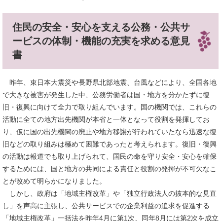
住民の安全・安心を支える公務・公共サ
ービスの体制・機能の充実を求める意見
書
昨年、東日本大震災や長野県北部地震、台風などにより、全国各地
で大きな被害が発生した中、公務労働者は国・地方を分かたずに復
旧・復興に向けて全力で取り組んでいます。国の機関では、これらの
活動に全ての地方出先機関が本省と一体となって役割を発揮してお
り、仮に国の出先機関の廃止や地方移譲が行われていたなら迅速な復
旧などの取り組みは極めて困難であったと考えられます。復旧・復興
の活動は報道でも取り上げられて、国民の命を守り安全・安心を確保
するためには、国と地方の共同による責任と役割の発揮が不可欠なこ
とが改めて明らかになりました。
しかし、政府は「地域主権改革」や「独立行政法人の抜本的な見直
し」を声高に主張し、公共サービスでの企業利益の追求を促進する
「地域主権改革」一括法を昨年4月に第1次、同年8月には第2次を成立