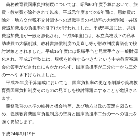
義務教育費国庫負担制度については、昭和60年度予算において、旅
費・教材費が除外されて以来、平成元年度までの5年間に、恩給費の
除外・地方交付税不交付団体への退職手当の補助率の大幅削減・共済
費追加費用の負担率の引下げが行われました。平成5年度には、共済
費追加費用が一般財源化され、平成6年度には、私立高校以下の私学
助成費の大幅削減、教科書無償制度の見直し等が財政制度審議会で検
討対象とされました。平成16年度には退職手当と児童手当が一般財源
化され、平成17年秋には、現状を維持するべきだという中央教育審議
会の答申がだされたにもかかわらず、国庫負担率が二分の一から三分
の一へ引き下げられました。
平成25年度予算編成においても、国庫負担率の更なる削減や義務教
育費国庫負担制度そのものの見直しを検討課題にすることが危惧され
ます。
義務教育の水準の維持と機会均等、及び地方財政の安定を図るた
め、義務教育費国庫負担制度の堅持と国庫負担率二分の一への復元を
強く要望します。
平成24年6月19日