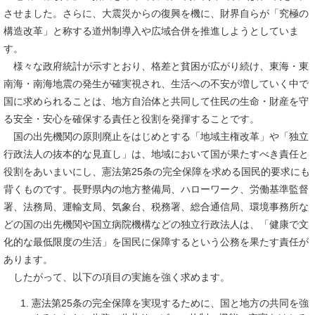
させました。さらに、大震災からの復興を機に、財界自らが「究極の
構造改革」と称する道州制導入や広域合併を推進しようとしていま
す。
様々な政府統計が示すとおり、格差と貧困が広がり続け、東海・東
南海・南海地震の発生が確実視され、生活への不安が増していく中で
国に求められることは、地方自治体と共同して住民の生命・財産を守
る安全・安心を確保する責任と役割を発揮することです。
国の出先機関の原則廃止をはじめとする「地域主権改革」や「独立
行政法人の抜本的な見直し」は、地域において国が果たすべき責任と
役割をあいまいにし、憲法第25条の完全保障を求める国民的要求にも
背くものです。長野県内の地方整備局、ハローワーク、労働基準監督
署、法務局、運輸支局、気象台、税務署、総合通信局、環境事務所な
どの国の出先機関や国立病院機構などの独立行政法人は、「健康で文
化的な最低限度の生活」を国民に保障するという公務を果たす責任が
あります。
したがって、以下の項目の実施を強く求めます。
憲法第25条の完全保障を実現するために、国と地方の共同を強