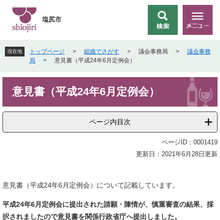
ペ
メ
ー
ニ
塩尻市
検
メ
ジ
ュ
索
ニ
の
ー
ュ
先
を
トップページ
>
組織でさがす
>
議会事務局
>
議会事務
現在地
ー
頭
飛
局
>
意見書（平成24年6月定例会）
で
ば
す
し
本
。
て
意見書（平成24年6月定例会）
文
本
文
へ
ページ内目次
ページID：0001419
更新日：2021年6月28日更新
意見書（平成24年6月定例会）について記載しています。
平成24
年6月定例会に提出された請願・陳情
が、
慎重審査の結果、採
択されましたので
意見書を関係行政省庁へ提出しました。