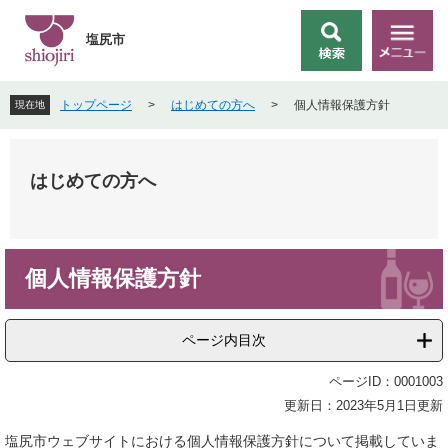
ペ
メ
ー
ニ
塩尻市
検
メ
ジ
ュ
索
ニ
の
ー
ュ
先
を
トップページ
>
はじめての方へ
>
個人情報保護方針
現在地
ー
頭
飛
で
ば
す
し
。
て
はじめての方へ
本
文
へ
本
個人情報保護方針
文
ページ内目次
ページID：0001003
更新日：2023年5月1日更新
塩尻市ウェブサイトにおける個人情報保護方針について掲載していま