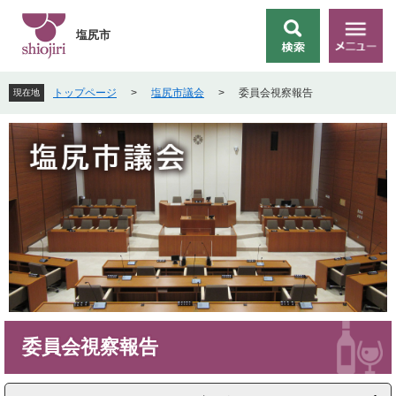
ペ
メ
ー
ニ
塩尻市
検
メ
ジ
ュ
索
ニ
の
ー
ュ
先
を
トップページ
>
塩尻市議会
>
委員会視察報告
現在地
ー
頭
飛
で
ば
す
し
。
て
本
文
へ
本
委員会視察報告
文