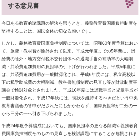
する意見書
今日ある教育的諸課題の解決を思うとき、義務教育費国庫負担制度を
堅持することは、国民全体の切なる願いです。
しかし、義務教育費国庫負担制度については、昭和60年度予算におい
て、旅費・教材費が除外されて以来、平成元年度までの5年間に、恩
給費の除外・地方交付税不交付団体への退職手当の補助率の大幅削
減・共済費追加費用の負担率の引下げが行われました。平成5年度に
は、共済費追加費用が一般財源化され、平成6年度には、私立高校以
下の私学助成費の大幅削減、教科書無償制度の見直し等が財政制度審
議会で検討対象とされました。平成16年度には退職手当と児童手当が
一般財源化され、平成17年秋には、現状を維持するべきだという中央
教育審議会の答申がだされたにもかかわらず、国庫負担率が二分の一
から三分の一へ引き下げられました。
平成24年度予算編成においても、国庫負担率の更なる削減や義務教育
費国庫負担制度そのものの見直しを検討課題にすることが危惧されま