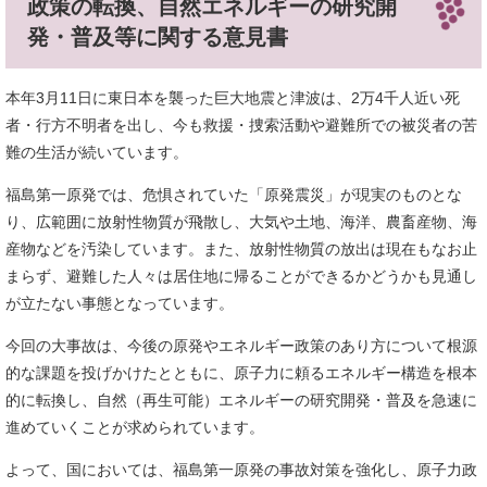
政策の転換、自然エネルギーの研究開
発・普及等に関する意見書
本年3月11日に東日本を襲った巨大地震と津波は、2万4千人近い死
者・行方不明者を出し、今も救援・捜索活動や避難所での被災者の苦
難の生活が続いています。
福島第一原発では、危惧されていた「原発震災」が現実のものとな
り、広範囲に放射性物質が飛散し、大気や土地、海洋、農畜産物、海
産物などを汚染しています。また、放射性物質の放出は現在もなお止
まらず、避難した人々は居住地に帰ることができるかどうかも見通し
が立たない事態となっています。
今回の大事故は、今後の原発やエネルギー政策のあり方について根源
的な課題を投げかけたとともに、原子力に頼るエネルギー構造を根本
的に転換し、自然（再生可能）エネルギーの研究開発・普及を急速に
進めていくことが求められています。
よって、国においては、福島第一原発の事故対策を強化し、原子力政