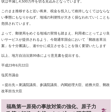
状は半減し4,500万件を切る見込みとなっています。
このまま推移すると近い将来、税金を投入して維持しなくてはならな
い事態にもなりかねず、地域の利便性が大きく損なわれていくことも
危惧されています。
よって、郵便局をめぐる地域の実情も踏まえ、利用者にとってより良
いサービスが提供されるよう、今期通常国会において「郵政改革法
案」を十分審議し、速やかに成立させることを強く要望いたします
以上、地方自治法第99条により意見書を提出する。
平成23年6月22日
塩尻市議会
＜提出先＞衆議院議長、参議院議長、内閣総理大臣、総務大臣、郵政
改革担当大臣
福島第一原発の事故対策の強化、原子力