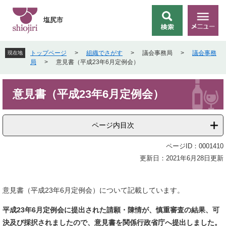
ペ
メ
ー
ニ
塩尻市
検
メ
ジ
ュ
索
ニ
の
ー
ュ
先
を
トップページ
>
組織でさがす
>
議会事務局
>
議会事務
現在地
ー
頭
飛
局
>
意見書（平成23年6月定例会）
で
ば
す
し
本
。
て
意見書（平成23年6月定例会）
文
本
文
へ
ページ内目次
ページID：0001410
更新日：2021年6月28日更新
意見書（平成23年6月定例会）について記載しています。
平成23
年6月定例会に提出された請願・
陳情が、
慎重審査の結果、可
決及び採択されましたので、
意見書を関係行政省庁へ提出しました。