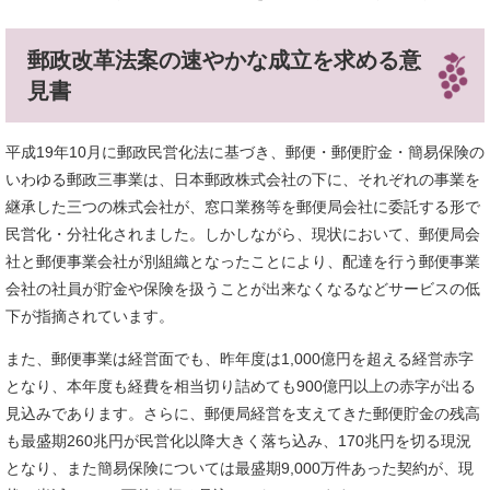
郵政改革法案の速やかな成立を求める意
見書
平成19年10月に郵政民営化法に基づき、郵便・郵便貯金・簡易保険の
いわゆる郵政三事業は、日本郵政株式会社の下に、それぞれの事業を
継承した三つの株式会社が、窓口業務等を郵便局会社に委託する形で
民営化・分社化されました。しかしながら、現状において、郵便局会
社と郵便事業会社が別組織となったことにより、配達を行う郵便事業
会社の社員が貯金や保険を扱うことが出来なくなるなどサービスの低
下が指摘されています。
また、郵便事業は経営面でも、昨年度は1,000億円を超える経営赤字
となり、本年度も経費を相当切り詰めても900億円以上の赤字が出る
見込みであります。さらに、郵便局経営を支えてきた郵便貯金の残高
も最盛期260兆円が民営化以降大きく落ち込み、170兆円を切る現況
となり、また簡易保険については最盛期9,000万件あった契約が、現