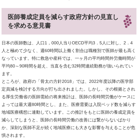
医師養成定員を減らす政府方針の見直し
を求める意見書
日本の医師数は、人口1，000人当りOECD平均3．5人に対し、2．4
人と極めて少なく、週60時間以上働く割合は職種別で医師が最も高く
なっています。特に救急や産科では、一ヶ月の平均時間外労働時間が
平均80～90時間を超え、当直を含む32時間連続勤務が強いられてい
ます。
ところが、政府の「骨太の方針2018」では、2022年度以降の医学部
定員減を検討する方向が打ち出されました。しかし、その根拠とされ
る厚生労働省の医師需給の将来推計は、医師の長時間労働がケースに
よっては最大週80時間とし、また、医療需要は入院ベッド数を減らす
地域医療構想に連動しています。この推計をもとに医師の養成定員を
減らしてしまうと、医師の長時間労働の改善には繋がらないばかり
か、深刻な医師不足が続く地域医療にも大きな影響を与えることが危
惧されます。