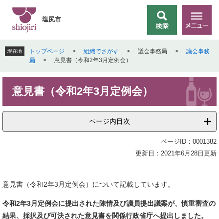
ペ
メ
ー
ニ
塩尻市
検
メ
ジ
ュ
索
ニ
の
ー
ュ
先
を
トップページ
>
組織でさがす
>
議会事務局
>
議会事務
現在地
ー
頭
飛
局
>
意見書（令和2年3月定例会）
で
ば
す
し
本
。
て
意見書（令和2年3月定例会）
文
本
文
へ
ページ内目次
ページID：0001382
更新日：2021年6月28日更新
意見書（令和2年3月定例会）について記載しています。
令和2年3月定例会に提出された陳情及び議員提出議案が、
慎重審査の
結果、採択及び可決された
意見書を関係行政省庁へ提出しました。