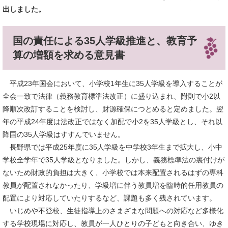
出しました。
国の責任による35人学級推進と、教育予
算の増額を求める意見書
平成23年国会において、小学校1年生に35人学級を導入することが
全会一致で法律（義務教育標準法改正）に盛り込まれ、附則で小2以
降順次改訂することを検討し、財源確保につとめると定めました。翌
年の平成24年度は法改正ではなく加配で小2を35人学級とし、それ以
降国の35人学級はすすんでいません。
長野県では平成25年度に35人学級を中学校3年生まで拡大し、小中
学校全学年で35人学級となりました。しかし、義務標準法の裏付けが
ないため財政的負担は大きく、小学校では本来配置されるはずの専科
教員が配置されなかったり、学級増に伴う教員増を臨時的任用教員の
配置により対応していたりするなど、課題も多く残されています。
いじめや不登校、生徒指導上のさまざまな問題への対応など多様化
する学校現場に対応し、教員が一人ひとりの子どもと向き合い、ゆき