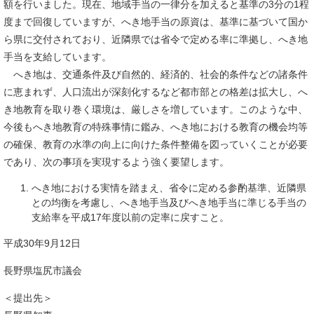
額を行いました。現在、地域手当の一律分を加えると基準の3分の1程
度まで回復していますが、へき地手当の原資は、基準に基づいて国か
ら県に交付されており、近隣県では省令で定める率に準拠し、へき地
手当を支給しています。
へき地は、交通条件及び自然的、経済的、社会的条件などの諸条件
に恵まれず、人口流出が深刻化するなど都市部との格差は拡大し、へ
き地教育を取り巻く環境は、厳しさを増しています。このような中、
今後もへき地教育の特殊事情に鑑み、へき地における教育の機会均等
の確保、教育の水準の向上に向けた条件整備を図っていくことが必要
であり、次の事項を実現するよう強く要望します。
へき地における実情を踏まえ、省令に定める参酌基準、近隣県
との均衡を考慮し、へき地手当及びへき地手当に準じる手当の
支給率を平成17年度以前の定率に戻すこと。
平成30年9月12日
長野県塩尻市議会
＜提出先＞