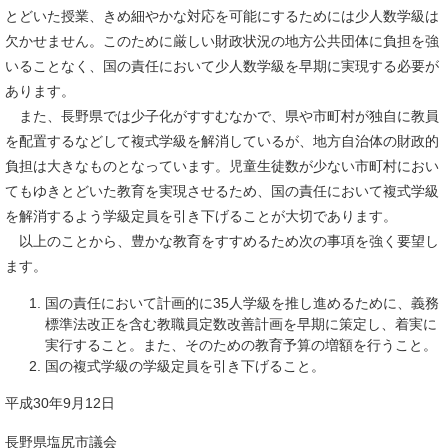
とどいた授業、きめ細やかな対応を可能にするためには少人数学級は
欠かせません。このために厳しい財政状況の地方公共団体に負担を強
いることなく、国の責任において少人数学級を早期に実現する必要が
あります。
また、長野県では少子化がすすむなかで、県や市町村が独自に教員
を配置するなどして複式学級を解消しているが、地方自治体の財政的
負担は大きなものとなっています。児童生徒数が少ない市町村におい
てもゆきとどいた教育を実現させるため、国の責任において複式学級
を解消するよう学級定員を引き下げることが大切であります。
以上のことから、豊かな教育をすすめるため次の事項を強く要望し
ます。
国の責任において計画的に35人学級を推し進めるために、義務
標準法改正を含む教職員定数改善計画を早期に策定し、着実に
実行すること。また、そのための教育予算の増額を行うこと。
国の複式学級の学級定員を引き下げること。
平成30年9月12日
長野県塩尻市議会