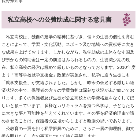
長野県知事
私立高校への公費助成に関する意見書
私立高校は、独自の建学の精神に基づき、個々の生徒の個性を育む
ことによって、学習・文化活動、スポ－ツ及び地域への貢献等に大き
な成果を上げております。しかしながら、私学助成の主体をなす国及
び県からの補助金は一定の前進はみられるものの、生徒減少期の現
在、私立高校の経営は極めて厳しいものとなっております。2010年度
より「高等学校就学支援金」政策が実施され、私学に通う生徒にも
「就学支援金」が支給されました。しかし、昨今の低迷する厳しい経
済状況の中で、保護者の方々の学費負担は深刻な状況が未だ続いてお
ります。多くの保護者及び生徒が公立高校との学費格差をなくしてほ
しいと願っています。多様なカリキュラムを持つ私学は、子どもたち
に大きな夢と可能性を与えてくれています。その夢を経済的理由で諦
めさせることは、保護者の立場からしますと断腸の思いであります。
公教育の一翼を担う私学振興のために、さらに一層の御理解、御支
援を賜りたく、次の事項について強く要望します。