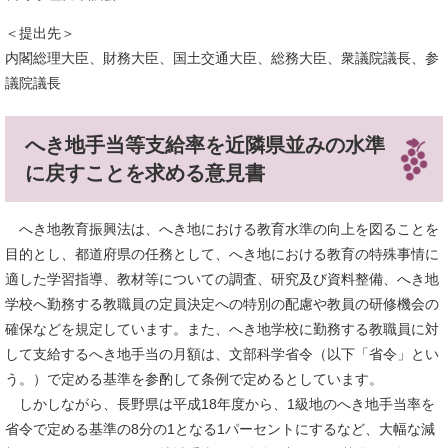
＜提出先＞
内閣総理大臣、財務大臣、国土交通大臣、総務大臣、衆議院議長、参
議院議長
へき地手当等支給率を近隣県並みの水準
に戻すことを求める意見書
へき地教育振興法は、へき地における教育水準の向上を図ることを
目的とし、都道府県の任務として、へき地における教育の特殊事情に
適した学習指導、教材等についての調査、研究及び資料整備、へき地
学校へ勤務する教職員の定員決定への特別の配慮や教員の研修機会の
確保などを規定しています。また、へき地学校に勤務する教職員に対
して支給するへき地手当の月額は、文部科学省令（以下「省令」とい
う。）で定める基準を参酌して条例で定めるとしています。
しかしながら、長野県は平成18年度から、1級地のへき地手当率を
省令で定める基準の8分の1となる1パーセントにするなど、大幅な減