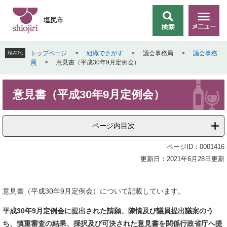
ペ
メ
ー
ニ
塩尻市
検
メ
ジ
ュ
索
ニ
の
ー
ュ
先
を
トップページ
>
組織でさがす
>
議会事務局
>
議会事務
現在地
ー
頭
飛
局
>
意見書（平成30年9月定例会）
で
ば
す
し
本
。
て
意見書（平成30年9月定例会）
文
本
文
へ
ページ内目次
ページID：0001416
更新日：2021年6月28日更新
意見書（平成30年9月定例会）について記載しています。
平成30
年9月定例会に提出された請願、陳情及び議員提出議案のう
ち、
慎重審査の結果、採択及び可決された
意見書を関係行政省庁へ提