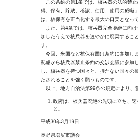
この条約の第1条では、核兵器の法的禁止
得、保有、貯蔵、移譲、使用、使用の威嚇
は、核保有を正当化する最大の口実となっ
また、第4条では、核兵器完全廃絶に向け
加したうえで核兵器を速やかに廃棄するこ
す。
今回、米国など核保有国は条約に参加しま
配慮から核兵器禁止条約の交渉会議に参加
し、核兵器を持つ国々と、持たない国々の
たされることを強く願うものです。
以上、地方自治法第99条の規定により、
政府は、核兵器廃絶の先頭に立ち、速
と。
平成30年3月19日
長野県塩尻市議会