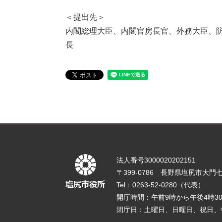
＜提出先＞
内閣総理大臣、内閣官房長官、外務大臣、
長
法人番号3000020202151
〒399-0786 長野県塩尻市大門七番
Tel：0263-52-0280（代表）
開庁時間：午前9時から午後4時
閉庁日：土曜日、日曜日、祝日、