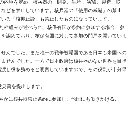
の内容を定め、核兵器の「開発、生産 、実験、製造、取
」などを禁止しています。核兵器の「使用の威嚇」の禁止
ている「核抑止論」も禁止したものになっています。
た枠組みが述べられ、核保有国が条約に参加する場合、参
とを認めており、核保有国に対して参加の門戸を開いていま
せんでした。また唯一の戦争被爆国である日本も米国への
しませんでした。一方で日本政府は核兵器のない世界を目指
橋渡し役を務めると明言していますので、その役割が十分果
意見書を提出します。
やかに核兵器禁止条約に参加し、他国にも働きかけるこ