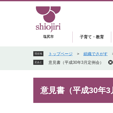
ペ
メ
ー
ニ
ジ
ュ
の
ー
先
を
頭
飛
塩尻市
子育て・教育
で
ば
す
し
。
て
トップページ
>
組織でさがす
現在地
本
意見書（平成30年3月定例会）
足あと
文
へ
本
文
意見書（平成30年