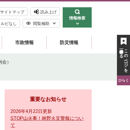
サイトマップ
読み上げ
情報検索
ルビなし
閲覧補助
市政情報
防災情報
一時保存する
このページを
例会）
ひらく
重要なお知らせ
2026年4月22日更新
STOP山火事！林野火災警報につい
て