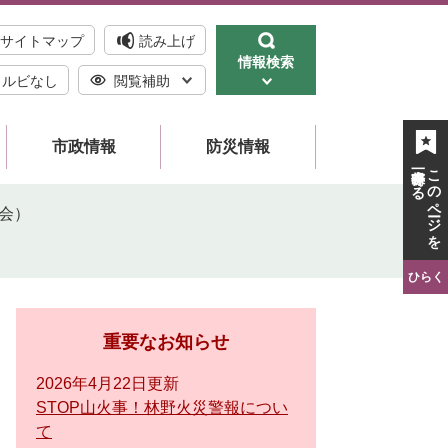
サイトマップ
読み上げ
情報検索
ルビなし
閲覧補助
市政情報
防災情報
一時保存する
このページを
会）
ひらく
重要なお知らせ
2026年4月22日更新
STOP山火事！林野火災警報につい
て