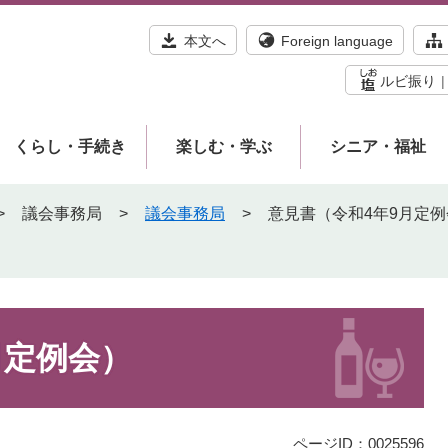
本文へ
Foreign language
ルビ振り
くらし・手続き
楽しむ・学ぶ
シニア・福祉
>
議会事務局
>
議会事務局
>
意見書（令和4年9月定例
月定例会）
ページID：0025596