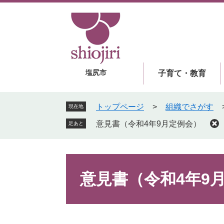
ペ
メ
ー
ニ
ジ
ュ
の
ー
先
を
頭
飛
塩尻市
子育て・教育
で
ば
す
し
。
て
トップページ
>
組織でさがす
現在地
本
意見書（令和4年9月定例会）
足あと
文
へ
本
文
意見書（令和4年9