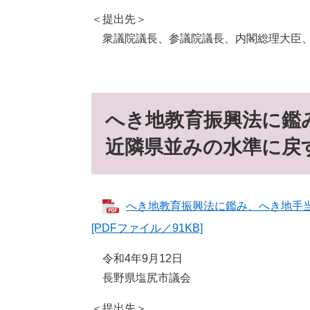
＜提出先＞
衆議院議長、参議院議長、内閣総理大臣、
へき地教育振興法に鑑
近隣県並みの水準に戻
へき地教育振興法に鑑み、へき地手
[PDFファイル／91KB]
令和4年9月12日
長野県塩尻市議会
＜提出先＞