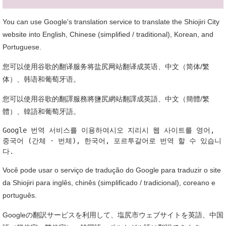
You can use Google's translation service to translate the Shiojiri City
website into English, Chinese (simplified / traditional), Korean, and
Portuguese.
您可以使用谷歌的翻译服务将盐尻网站翻译成英语、中文（简体/繁
体）、韩语和葡萄牙语。
您可以使用谷歌的翻譯服務將鹽尻網站翻譯成英語、中文（簡體/繁
體）、韓語和葡萄牙語。
Google 번역 서비스를 이용하여시오 지리시 웹 사이트를 영어, 
중국어 (간체 · 번체), 한국어, 포르투갈어로 번역 할 수 있습니
다.
Você pode usar o serviço de tradução do Google para traduzir o site
da Shiojiri para inglês, chinês (simplificado / tradicional), coreano e
português.
Googleの翻訳サービスを利用して、塩尻市ウェブサイトを英語、中国