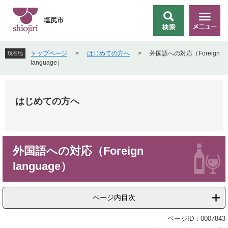
ペ
メ
ー
ニ
塩尻市
検
メ
ジ
ュ
索
ニ
の
ー
ュ
先
を
トップページ
>
はじめての方へ
>
外国語への対応（Foreign
現在地
ー
頭
飛
language）
で
ば
す
し
。
て
はじめての方へ
本
文
へ
本
外国語への対応（Foreign
文
language）
ページ内目次
ページID：0007843