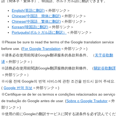
語（簡体字・繁体字）、韓国語、ポルトガル語に翻訳できます。
English(英語に翻訳)
＜外部リンク＞
Chinese(中国語 簡体に翻訳)
＜外部リンク＞
Chinese(中国語 繁体に翻訳)
＜外部リンク＞
Korean(韓国語に翻訳)
＜外部リンク＞
Português(ポルトガル語に翻訳）
＜外部リンク＞
※Please be sure to read the terms of the Google translation service
before use. (
For Google Translation
＜外部リンク＞
)
※请务必在使用前阅读Google翻译服务的条款和条件。 （
关于谷歌翻
译
＜外部リンク＞
）
​※請務必在使用前閱讀Google翻譯服務的條款和條件。（
關於谷歌翻譯
＜外部リンク＞
）
※사용 전에 Google의 번역 서비스에 관한 조건을 반드시 읽어 주세요.
(
Google 번역 정보
＜外部リンク＞
)
​※Certifique-se de ler os termos e condições relacionados ao serviço
de tradução do Google antes de usar. (
Sobre o Google Tradutor
＜外
部リンク＞
)
※使用の前にGoogleの翻訳サービスに関する諸条件を必ず読んでくだ