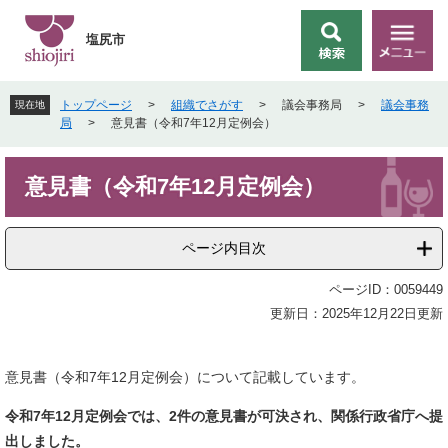
ペ
メ
ー
ニ
塩尻市
検
メ
ジ
ュ
索
ニ
の
ー
ュ
先
を
トップページ
>
組織でさがす
>
議会事務局
>
議会事務
現在地
ー
頭
飛
局
>
意見書（令和7年12月定例会）
で
ば
す
し
本
。
て
意見書（令和7年12月定例会）
文
本
文
へ
ページ内目次
ページID：0059449
更新日：2025年12月22日更新
意見書（令和7年12月定例会）について記載しています。
令和7年12月定例会では、2件の意見書が可決され、関係行政省庁へ提
出しました。