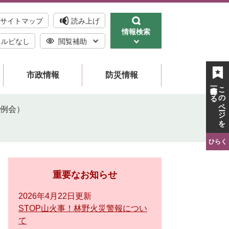
サイトマップ
読み上げ
情報検索
ルビなし
閲覧補助
市政情報
防災情報
一時保存する
このページを
定例会）
ひらく
重要なお知らせ
2026年4月22日更新
STOP山火事！林野火災警報につい
て