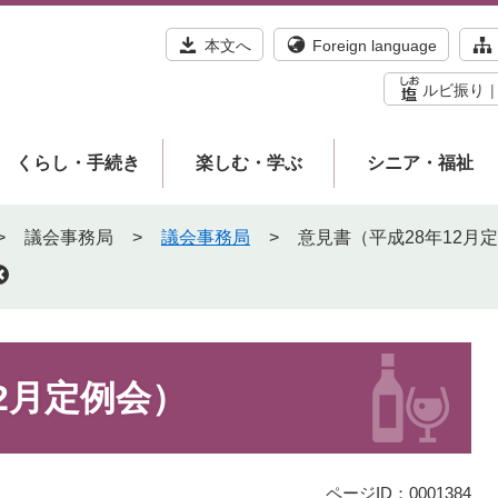
本文へ
Foreign language
ルビ振り
くらし・手続き
楽しむ・学ぶ
シニア・福祉
>
議会事務局
>
議会事務局
>
意見書（平成28年12月
2月定例会）
ページID：0001384