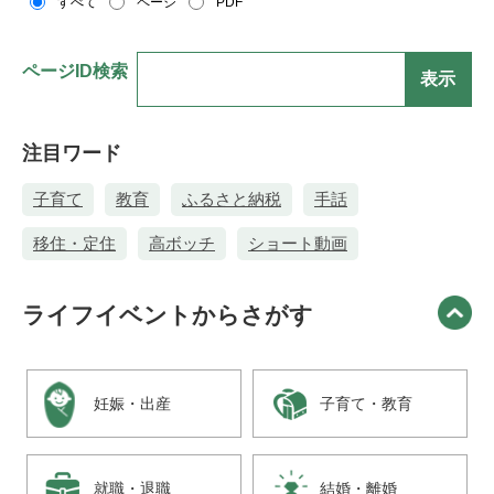
すべて
ページ
PDF
g
l
e
ページID検索
カ
ス
タ
注目ワード
ム
検
子育て
教育
ふるさと納税
手話
索
移住・定住
高ボッチ
ショート動画
ライフイベントからさがす
妊娠・出産
子育て・教育
就職・退職
結婚・離婚