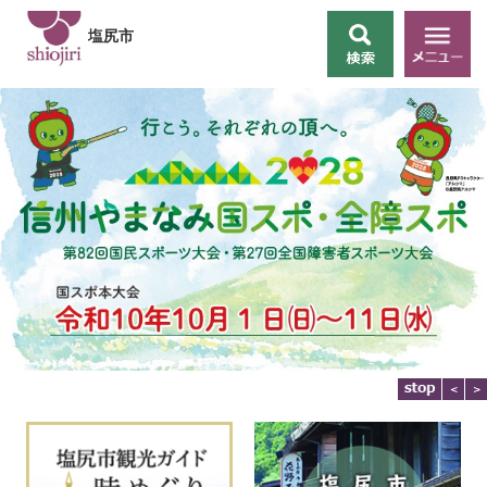
ペ
メ
ー
ニ
塩尻市
メ
ジ
ュ
ニ
の
ー
ュ
先
を
ー
頭
飛
で
ば
す
し
。
て
本
文
へ