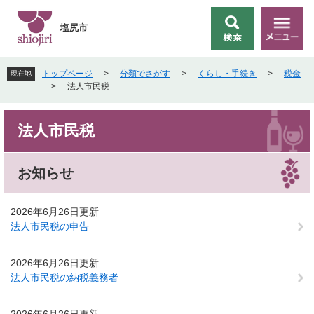
ペ
メ
ー
ニ
塩尻市
検
メ
ジ
ュ
索
ニ
の
ー
ュ
先
を
トップページ
>
分類でさがす
>
くらし・手続き
>
税金
現在地
ー
頭
飛
>
法人市民税
で
ば
す
し
本
。
て
法人市民税
文
本
文
へ
お知らせ
2026年6月26日更新
法人市民税の申告
2026年6月26日更新
法人市民税の納税義務者