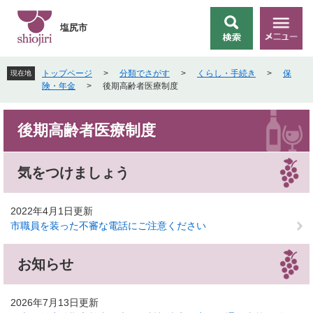
ペ
メ
ー
ニ
塩尻市
検
メ
ジ
ュ
索
ニ
の
ー
ュ
先
を
トップページ
>
分類でさがす
>
くらし・手続き
>
保
現在地
ー
頭
飛
険・年金
>
後期高齢者医療制度
で
ば
す
し
本
。
て
後期高齢者医療制度
文
本
文
へ
気をつけましょう
2022年4月1日更新
市職員を装った不審な電話にご注意ください
お知らせ
2026年7月13日更新