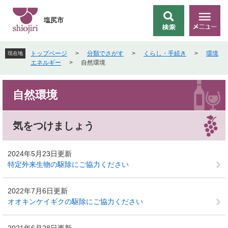
ペ
メ
ー
ニ
塩尻市
検
メ
ジ
ュ
索
ニ
の
ー
ュ
先
を
トップページ
>
分類でさがす
>
くらし・手続き
>
環境
現在地
ー
頭
飛
エネルギー
>
自然環境
で
ば
す
し
本
。
て
自然環境
文
本
文
へ
気をつけましょう
2024年5月23日更新
特定外来生物の駆除にご協力ください
2022年7月6日更新
オオキンケイギクの駆除にご協力ください