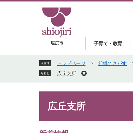
ペ
メ
ー
ニ
ジ
ュ
の
ー
先
を
頭
飛
塩尻市
子育て・教育
で
ば
す
し
。
て
トップページ
>
組織でさがす
現在地
本
広丘支所
足あと
文
へ
本
文
広丘支所