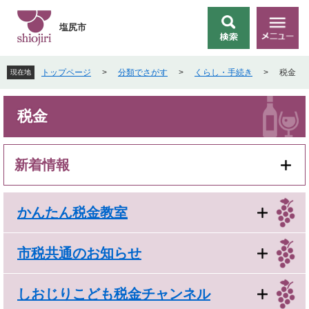
ペ
メ
ー
ニ
塩尻市
検
メ
ジ
ュ
索
ニ
の
ー
ュ
先
を
トップページ
>
分類でさがす
>
くらし・手続き
>
税金
現在地
ー
頭
飛
で
ば
本
す
し
税金
文
。
て
本
文
新着情報
へ
かんたん税金教室
市税共通のお知らせ
しおじりこども税金チャンネル