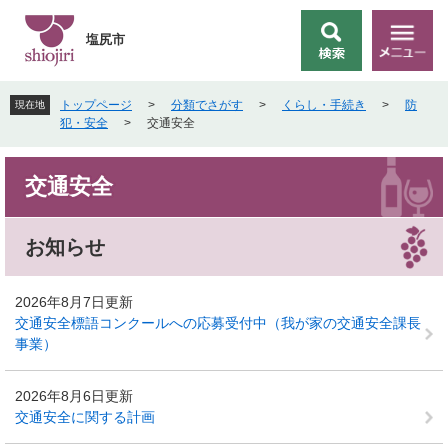
ペ
メ
ー
ニ
塩尻市
検
メ
ジ
ュ
索
ニ
の
ー
ュ
先
を
トップページ
>
分類でさがす
>
くらし・手続き
>
防
現在地
ー
頭
飛
犯・安全
>
交通安全
で
ば
す
し
本
。
て
交通安全
文
本
文
へ
お知らせ
2026年8月7日更新
交通安全標語コンクールへの応募受付中（我が家の交通安全課長
事業）
2026年8月6日更新
交通安全に関する計画