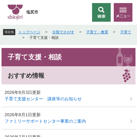
ペ
メ
ー
ニ
塩尻市
検
メ
ジ
ュ
索
ニ
の
ー
ュ
先
を
トップページ
>
分類でさがす
>
子育て・教育
>
子育て
現在地
ー
頭
飛
>
子育て支援・相談
で
ば
す
し
本
。
て
子育て支援・相談
文
本
文
へ
おすすめ情報
2026年8月3日更新
子育て支援センター 講座等のお知らせ
2026年8月1日更新
ファミリーサポートセンター事業のご案内