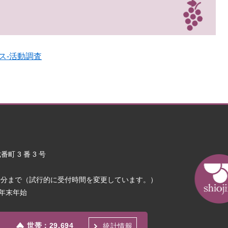
ス‐活動調査
町 3 番 3 号
30分まで（試行的に受付時間を変更しています。）
年末年始
世帯：
29,694
統計情報