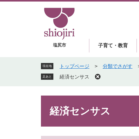
ペ
メ
ー
ニ
ジ
ュ
の
ー
先
を
頭
飛
塩尻市
子育て・教育
で
ば
す
し
。
て
トップページ
>
分類でさがす
現在地
本
経済センサス
足あと
文
へ
本
文
経済センサス