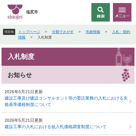
ペ
メ
ー
ニ
塩尻市
検
メ
ジ
ュ
索
ニ
の
ー
ュ
先
を
トップページ
>
分類でさがす
>
市政情報
>
入札・契約
現在地
ー
頭
飛
情報
>
入札制度
で
ば
す
し
本
。
て
入札制度
文
本
文
へ
お知らせ
2026年5月21日更新
建設工事及び建設コンサルタント等の委託業務の入札における失
格基準価格制度について
2026年5月21日更新
建設工事の入札における低入札価格調査制度について