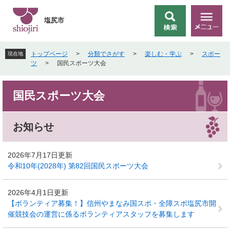
ペ
メ
ー
ニ
塩尻市
検
メ
ジ
ュ
索
ニ
の
ー
ュ
先
を
トップページ
>
分類でさがす
>
楽しむ・学ぶ
>
スポー
現在地
ー
頭
飛
ツ
>
国民スポーツ大会
で
ば
す
し
本
。
て
国民スポーツ大会
文
本
文
へ
お知らせ
2026年7月17日更新
令和10年(2028年) 第82回国民スポーツ大会
2026年4月1日更新
【ボランティア募集！】信州やまなみ国スポ・全障スポ塩尻市開
催競技会の運営に係るボランティアスタッフを募集します