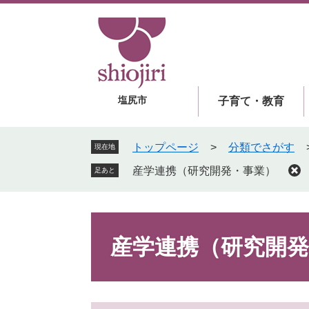
ペ
メ
ー
ニ
ジ
ュ
の
ー
先
を
頭
飛
塩尻市
子育て・教育
で
ば
す
し
。
て
トップページ
>
分類でさがす
現在地
本
産学連携（研究開発・事業）
足あと
文
へ
本
文
産学連携（研究開発