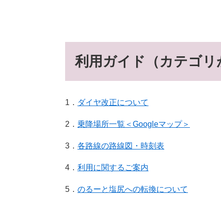
利用ガイド（カテゴリ
1．
ダイヤ改正について
2．
乗降場所一覧＜Googleマップ＞
3．
各路線の路線図・時刻表
4．
利用に関するご案内
5．
のるーと塩尻への転換について