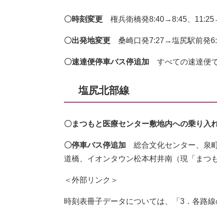
〇時刻変更
権兵衛橋発8:40→8:45、11:25→
〇出発地変更
桑崎口発7:27→塩尻駅前発6:
〇速達便停車バス停追加
すべての速達便で
塩尻北部線
〇まつもと医療センター敷地内への乗り入
〇停車バス停追加
総合文化センター、泉町
道橋、イオンタウン松本村井南（現「まつ
＜外部リンク＞
時刻表冊子データについては、「3．各路