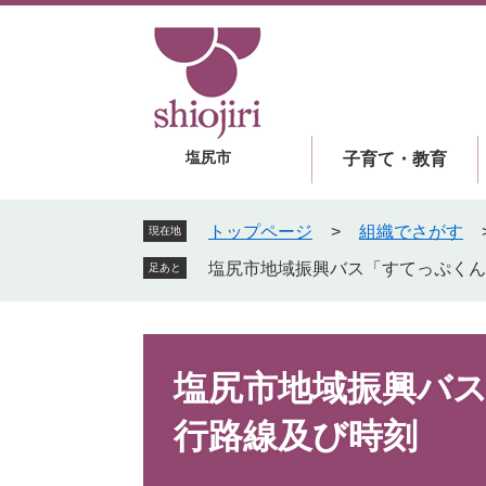
ペ
メ
ー
ニ
ジ
ュ
の
ー
先
を
頭
飛
塩尻市
子育て・教育
で
ば
す
し
。
て
トップページ
>
組織でさがす
現在地
本
塩尻市地域振興バス「すてっぷくん
足あと
文
へ
本
文
塩尻市地域振興バ
行路線及び時刻