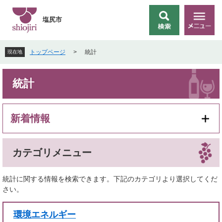
ペ
メ
ー
ニ
塩尻市
検
メ
ジ
ュ
索
ニ
の
ー
ュ
先
を
トップページ
>
統計
現在地
ー
頭
飛
で
ば
本
す
し
統計
文
。
て
本
文
新着情報
へ
カテゴリメニュー
統計に関する情報を検索できます。下記のカテゴリより選択してくだ
さい。
環境エネルギー