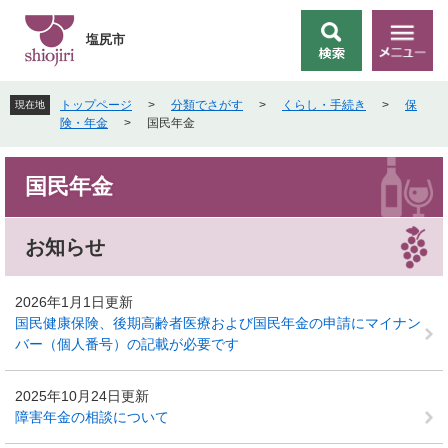
ペ
メ
ー
ニ
塩尻市
検
メ
ジ
ュ
索
ニ
の
ー
ュ
先
を
トップページ
>
分類でさがす
>
くらし・手続き
>
保
現在地
ー
頭
飛
険・年金
>
国民年金
で
ば
す
し
本
。
て
国民年金
文
本
文
へ
お知らせ
2026年1月1日更新
国民健康保険、後期高齢者医療および国民年金の申請にマイナン
バー（個人番号）の記載が必要です
2025年10月24日更新
障害年金の相談について