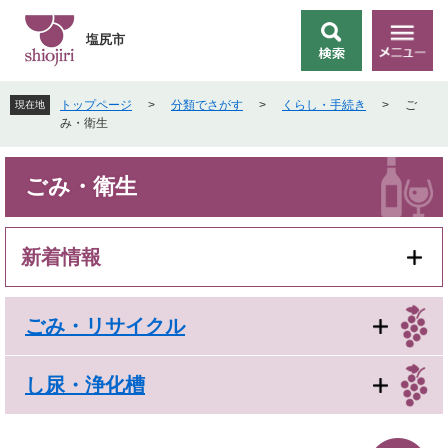
ペ
メ
ー
ニ
塩尻市
検
メ
ジ
ュ
索
ニ
の
ー
ュ
先
を
トップページ
>
分類でさがす
>
くらし・手続き
>
ご
現在地
ー
頭
飛
み・衛生
で
ば
す
し
本
。
て
ごみ・衛生
文
本
文
へ
新着情報
ごみ・リサイクル
し尿・浄化槽