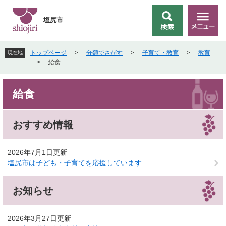
ペ
メ
ー
ニ
塩尻市
検
メ
ジ
ュ
索
ニ
の
ー
ュ
先
を
トップページ
>
分類でさがす
>
子育て・教育
>
教育
現在地
ー
頭
飛
>
給食
で
ば
す
し
本
。
て
給食
文
本
文
へ
おすすめ情報
2026年7月1日更新
塩尻市は子ども・子育てを応援しています
お知らせ
2026年3月27日更新