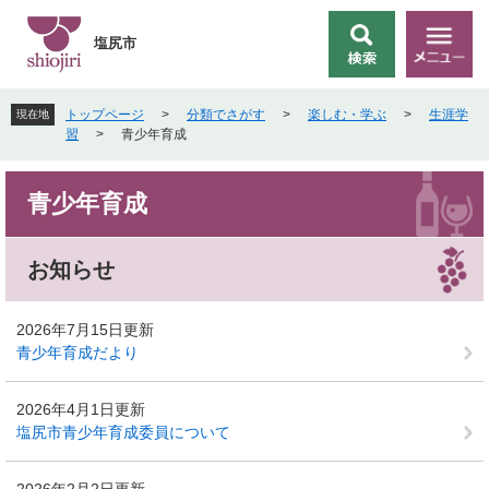
ペ
メ
ー
ニ
塩尻市
検
メ
ジ
ュ
索
ニ
の
ー
ュ
先
を
トップページ
>
分類でさがす
>
楽しむ・学ぶ
>
生涯学
現在地
ー
頭
飛
習
>
青少年育成
で
ば
す
し
本
。
て
青少年育成
文
本
文
へ
お知らせ
2026年7月15日更新
青少年育成だより
2026年4月1日更新
塩尻市青少年育成委員について