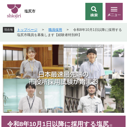
ペ
メ
ー
ニ
塩尻市
検
メ
ジ
ュ
索
ニ
の
ー
ュ
先
を
トップページ
>
職員採用
>
令和8年10月1日以降に採用する
現在地
ー
頭
飛
塩尻市職員を募集します【経験者特別枠】
で
ば
す
し
。
て
本
文
へ
本
令和8年10月1日以降に採用する塩尻
文