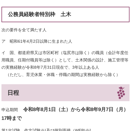
公務員経験者特別枠 土木
次の要件を全て満たす人
ア 昭和61年4月2日以降に生まれた人
イ 国、都道府県又は市区町村（塩尻市は除く）の職員（会計年度任
用職員、任期付職員等は除く）として、土木関係の設計、施工管理等
の実務経験が令和8年7月31日現在で、3年以上ある人
（ただし、育児休業・休職・停職の期間は実務経験から除く）
日程
令和8
年8月1
日（土）から令和8年9月7日（月）
申込期間
17時まで
第1次試験 作文試験※¹及び個別面接（WEB)※²