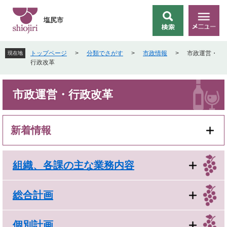
ペ
メ
ー
ニ
塩尻市
検
メ
ジ
ュ
索
ニ
の
ー
ュ
先
を
トップページ
>
分類でさがす
>
市政情報
>
市政運営・
現在地
ー
頭
飛
行政改革
で
ば
す
し
本
。
て
市政運営・行政改革
文
本
文
へ
新着情報
組織、各課の主な業務内容
総合計画
個別計画