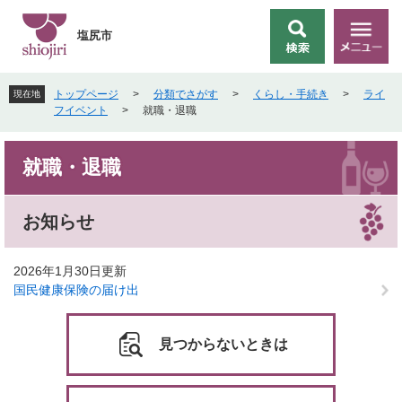
ペ
メ
ー
ニ
塩尻市
検
メ
ジ
ュ
索
ニ
の
ー
ュ
先
を
トップページ
>
分類でさがす
>
くらし・手続き
>
ライ
現在地
ー
頭
飛
フイベント
>
就職・退職
で
ば
す
し
本
。
て
就職・退職
文
本
文
へ
お知らせ
2026年1月30日更新
国民健康保険の届け出
見つからないときは