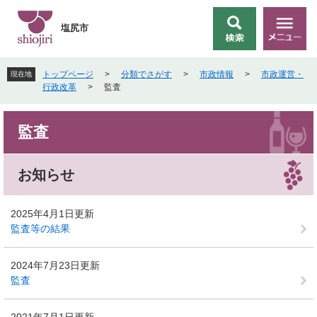
ペ
メ
ー
ニ
塩尻市
検
メ
ジ
ュ
索
ニ
の
ー
ュ
先
を
トップページ
>
分類でさがす
>
市政情報
>
市政運営・
現在地
ー
頭
飛
行政改革
>
監査
で
ば
す
し
本
。
て
監査
文
本
文
へ
お知らせ
2025年4月1日更新
監査等の結果
2024年7月23日更新
監査