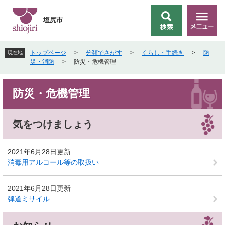
ペ
メ
ー
ニ
塩尻市
検
メ
ジ
ュ
索
ニ
の
ー
ュ
先
を
トップページ
>
分類でさがす
>
くらし・手続き
>
防
現在地
ー
頭
飛
災・消防
>
防災・危機管理
で
ば
す
し
本
。
て
防災・危機管理
文
本
文
へ
気をつけましょう
2021年6月28日更新
消毒用アルコール等の取扱い
2021年6月28日更新
弾道ミサイル