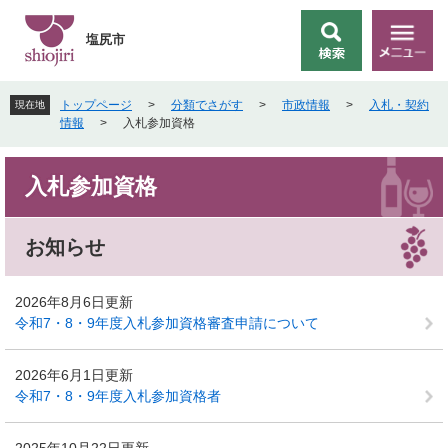
ペ
メ
ー
ニ
塩尻市
検
メ
ジ
ュ
索
ニ
の
ー
ュ
先
を
トップページ
>
分類でさがす
>
市政情報
>
入札・契約
現在地
ー
頭
飛
情報
>
入札参加資格
で
ば
す
し
本
。
て
入札参加資格
文
本
文
へ
お知らせ
2026年8月6日更新
令和7・8・9年度入札参加資格審査申請について
2026年6月1日更新
令和7・8・9年度入札参加資格者