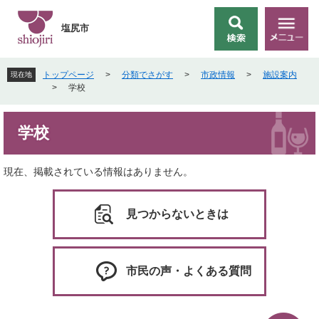
ペ
メ
ー
ニ
塩尻市
検
メ
ジ
ュ
索
ニ
の
ー
ュ
先
を
トップページ
>
分類でさがす
>
市政情報
>
施設案内
現在地
ー
頭
飛
>
学校
で
ば
す
し
本
。
て
学校
文
本
文
へ
現在、掲載されている情報はありません。
見つからないときは
市民の声・よくある質問