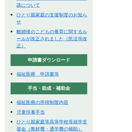
談について
ひとり親家庭の支援制度のお知ら
せ
離婚後のこどもの養育に関するル
ールが改正されました（民法等改
正）
申請書ダウンロード
福祉医療 申請書等
手当・助成・補助金
福祉医療の所得制限内容
児童扶養手当
ひとり親家庭等高等学校等就学支
援金（教材費・通学費の補助）