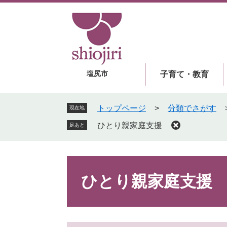
ペ
メ
ー
ニ
ジ
ュ
の
ー
先
を
頭
飛
塩尻市
子育て・教育
で
ば
す
し
。
て
トップページ
>
分類でさがす
現在地
本
ひとり親家庭支援
足あと
文
へ
本
文
ひとり親家庭支援