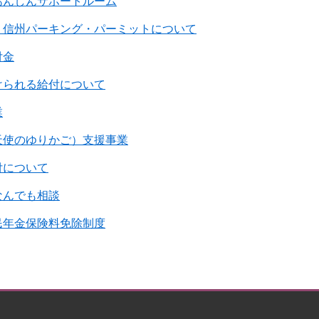
あんしんサポートルーム
・信州パーキング・パーミットについて
付金
けられる給付について
業
天使のゆりかご）支援事業
付について
なんでも相談
民年金保険料免除制度