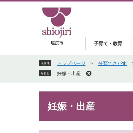
ペ
メ
ー
ニ
ジ
ュ
の
ー
先
を
頭
飛
塩尻市
子育て・教育
で
ば
す
し
。
て
トップページ
>
分類でさがす
現在地
本
妊娠・出産
足あと
文
へ
本
文
妊娠・出産