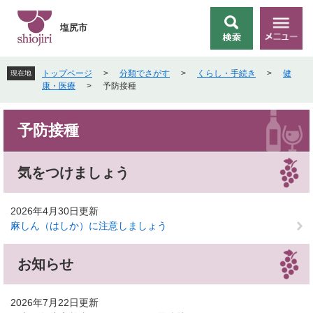
ペ
メ
ー
ニ
塩尻市
検
メ
ジ
ュ
索
ニ
の
ー
ュ
先
を
トップページ
>
分類でさがす
>
くらし・手続き
>
健
現在地
ー
頭
飛
康・医療
>
予防接種
で
ば
す
し
本
。
て
予防接種
文
本
文
へ
気をつけましょう
2026年4月30日更新
麻しん（はしか）に注意しましょう
お知らせ
2026年7月22日更新