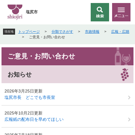
ペ
メ
ー
ニ
塩尻市
検
メ
ジ
ュ
索
ニ
の
ー
ュ
先
を
トップページ
>
分類でさがす
>
市政情報
>
広報・広聴
現在地
ー
頭
飛
>
ご意見・お問い合わせ
で
ば
す
し
本
。
て
ご意見・お問い合わせ
文
本
文
へ
お知らせ
2026年3月25日更新
塩尻市長 どこでも市長室
2025年10月2日更新
広報紙の配布日を早めてほしい