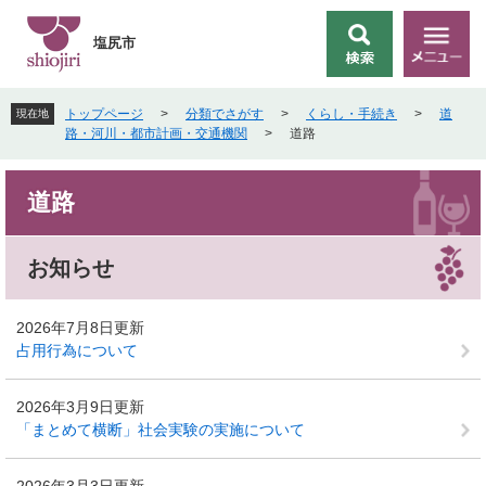
ペ
メ
ー
ニ
塩尻市
検
メ
ジ
ュ
索
ニ
の
ー
ュ
先
を
トップページ
>
分類でさがす
>
くらし・手続き
>
道
現在地
ー
頭
飛
路・河川・都市計画・交通機関
>
道路
で
ば
す
し
本
。
て
道路
文
本
文
へ
お知らせ
2026年7月8日更新
占用行為について
2026年3月9日更新
「まとめて横断」社会実験の実施について