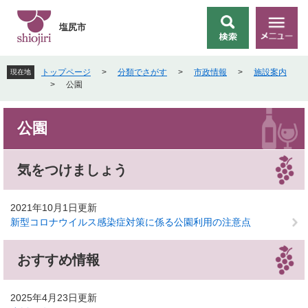
ペ
メ
ー
ニ
塩尻市
検
メ
ジ
ュ
索
ニ
の
ー
ュ
先
を
トップページ
>
分類でさがす
>
市政情報
>
施設案内
現在地
ー
頭
飛
>
公園
で
ば
す
し
本
。
て
公園
文
本
文
へ
気をつけましょう
2021年10月1日更新
新型コロナウイルス感染症対策に係る公園利用の注意点
おすすめ情報
2025年4月23日更新