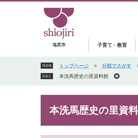
ペ
メ
ー
ニ
ジ
ュ
の
ー
先
を
頭
飛
塩尻市
子育て・教育
で
ば
す
し
。
て
トップページ
>
分類でさがす
現在地
本
本洗馬歴史の里資料館
足あと
文
へ
本
文
本洗馬歴史の里資