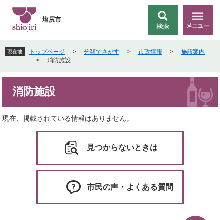
ペ
メ
ー
ニ
塩尻市
検
メ
ジ
ュ
索
ニ
の
ー
ュ
先
を
トップページ
>
分類でさがす
>
市政情報
>
施設案内
現在地
ー
頭
飛
>
消防施設
で
ば
す
し
本
。
て
消防施設
文
本
文
へ
現在、掲載されている情報はありません。
見つからないときは
市民の声・よくある質問