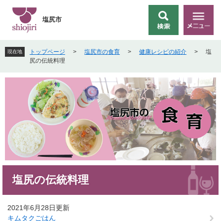
ペ
メ
ー
ニ
塩尻市
検
メ
ジ
ュ
索
ニ
の
ー
ュ
先
を
トップページ
>
塩尻市の食育
>
健康レシピの紹介
>
塩
現在地
ー
頭
飛
尻の伝統料理
で
ば
す
し
。
て
本
文
へ
本
塩尻の伝統料理
文
2021年6月28日更新
キムタクごはん